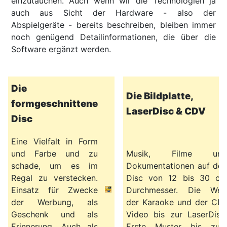
einzutauchen. Auch wenn wir die Technologien ja
auch aus Sicht der Hardware - also der
Abspielgeräte - bereits beschreiben, bleiben immer
noch genügend Detailinformationen, die über die
Software ergänzt werden.
Die
Die Bildplatte,
formgeschnittene
LaserDisc & CDV
Disc
Eine Vielfalt in Form
und Farbe und zu
Musik, Filme und
schade, um es im
Dokumentationen auf den
Regal zu verstecken.
Disc von 12 bis 30 cm
Einsatz für Zwecke
Durchmesser. Die Welt
der Werbung, als
der Karaoke und der CD-
Geschenk und als
Video bis zur LaserDisc.
Erinnerung. Auch als
Erste Muster bis zum